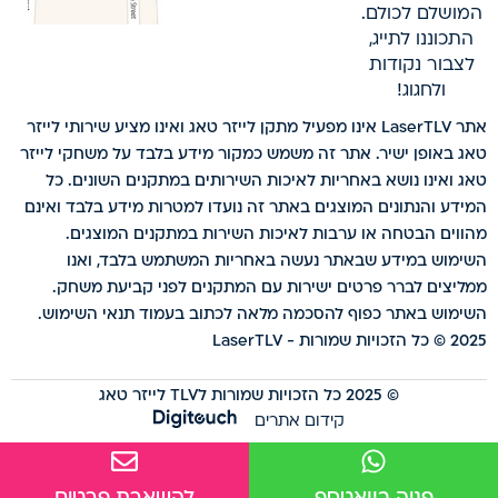
המושלם לכולם.
התכוננו לתייג,
לצבור נקודות
ולחגוג!
אתר LaserTLV אינו מפעיל מתקן לייזר טאג ואינו מציע שירותי לייזר
טאג באופן ישיר. אתר זה משמש כמקור מידע בלבד על משחקי לייזר
טאג ואינו נושא באחריות לאיכות השירותים במתקנים השונים. כל
המידע והנתונים המוצגים באתר זה נועדו למטרות מידע בלבד ואינם
מהווים הבטחה או ערבות לאיכות השירות במתקנים המוצגים.
השימוש במידע שבאתר נעשה באחריות המשתמש בלבד, ואנו
ממליצים לברר פרטים ישירות עם המתקנים לפני קביעת משחק.
השימוש באתר כפוף להסכמה מלאה לכתוב בעמוד תנאי השימוש.
2025 © כל הזכויות שמורות - LaserTLV
© 2025 כל הזכויות שמורות לTLV לייזר טאג
קידום אתרים
פניה בוואטספ
להשארת פרטים